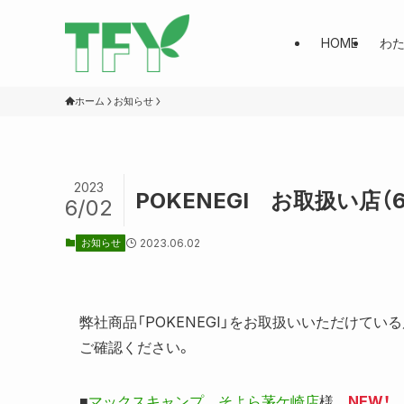
HOME
わ
ホーム
お知らせ
2023
POKENEGI お取扱い店（
6/02
お知らせ
2023.06.02
弊社商品「POKENEGI」をお取扱いいただけて
ご確認ください。
■
マックスキャンプ そよら茅ケ崎店
様
NEW！