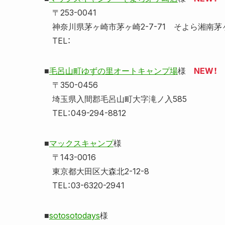
〒253-0041
神奈川県茅ヶ崎市茅ヶ崎2-7-71 そよら湘南茅
TEL：
■
毛呂山町ゆずの里オートキャンプ場
様
NEW！
〒350-0456
埼玉県入間郡毛呂山町大字滝ノ入585
TEL：049-294-8812
■
マックスキャンプ
様
〒143-0016
東京都大田区大森北2-12-8
TEL：03-6320-2941
■
sotosotodays
様