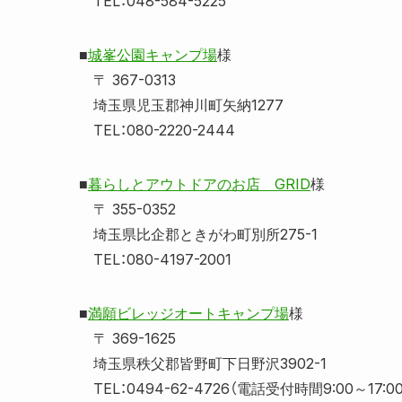
TEL：048-584-5225
■
城峯公園キャンプ場
様
〒 367-0313
埼玉県児玉郡神川町矢納1277
TEL：080-2220-2444
■
暮らしとアウトドアのお店 GRID
様
〒 355-0352
埼玉県比企郡ときがわ町別所275-1
TEL：080-4197-2001
■
満願ビレッジオートキャンプ場
様
〒 369-1625
埼玉県秩父郡皆野町下日野沢3902-1
TEL：0494-62-4726（電話受付時間9:00～17:00