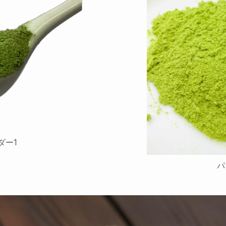
ダー1
パ